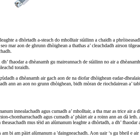
leaghte a dhòrtadh a-steach do mholltair stàilinn a chaidh a phròiseas
te seo mar aon de ghrunn dhòighean a thathas a’ cleachdadh airson tilg
chadh.
, a dh’ fhaodar a dhèanamh gu maireannach de stàilinn no air a dhèana
ileachd toraidh.
rùdadh a dhèanamh air gach aon de na diofar dhòighean eadar-dhealaich
chadh ann an aon no grunn dhòighean, bidh mòran de riochdairean a’ ta
num innealachadh agus cumadh a’ mholltair, a tha mar as trice air a dhèan
n-chomharrachadh agus cumadh a’ phàirt air a roinn ann an dà leth. Ann
 a theasachadh mus tèid an alùmanum leaghte a dhòrtadh, a dh’ fhaodar a
us am bi am pàirt alùmanum a 'daingneachadh. Aon uair ‘s gu bheil e air 