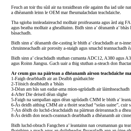
Feuch an toir thu sùil air na toraidhean eile againn tha iad uile
a dhèanamh leinn le OEM mar fheumalachdan teachdaiche.
Tha sgioba innleadaireachd molltair proifeasanta agus àrd aig FA
agus beatha molltair a ghealltainn. Bidh sinn a’ dèanamh a’ bhà
bàsachadh.
Bidh sinn a’ dèanamh die-casting le bhith a’ cleachdadh ar n-inne
chruinneachadh air porosity a-staigh agus smachd teannachadh èad
Bidh sinn a’ cleachdadh stuthan cumanta ADC12, A380 agus A360.
agus Roinn Jiangsu. Gach uair a thig stuthan a-steach don fhactar
Ar ceum gus na pàirtean a dhèanamh airson teachdaiche mar
1-Faigh dearbhadh air an Dealbh gnàthaichte
2-Tòisich dealbhadh a 'bhàis
3-Dèan am bàs san eadar-ama mion-sgrùdadh air làimhseachadh
4-After Die deiseil dèan slighe
5-Faigh na sampallan agus dèan sgrùdadh CMM le bhith a’ leant
6-Às deidh aithisg CMM air a thoirt seachad “solas uaine”, cuir
7-An dèidh do luchd-cleachdaidh na pàirtean deireannach a dhea
8-Às deidh don neach-ceannach dearbhadh a dhèanamh air cinneas
Bidh luchd-obrach Fangchen a’ leantainn nan ceumannan gu teann, 
fhaighinn a-mach agus an duilgheadas fhuasgladh ann an ùine ghoir