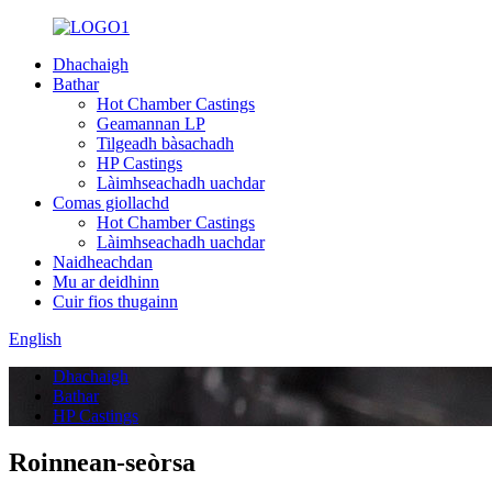
Dhachaigh
Bathar
Hot Chamber Castings
Geamannan LP
Tilgeadh bàsachadh
HP Castings
Làimhseachadh uachdar
Comas giollachd
Hot Chamber Castings
Làimhseachadh uachdar
Naidheachdan
Mu ar deidhinn
Cuir fios thugainn
English
Dhachaigh
Bathar
HP Castings
Roinnean-seòrsa