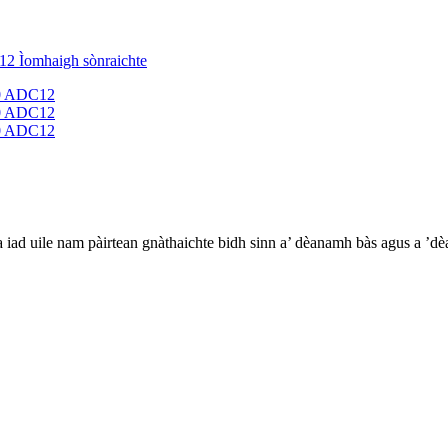
tha iad uile nam pàirtean gnàthaichte bidh sinn a’ dèanamh bàs agus a 