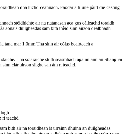
horaidhean dha luchd-ceannach. Faodar a h-uile pàirt die-casting
nach stèidhichte air na riatanasan aca gus càileachd toraidh
às aonais duilgheadas sam bith thèid sinn airson dealbhadh
lla tana mar 1.0mm.Tha sinn air eòlas beairteach a
hdaiche. Tha solaraiche stuth seasmhach againn ann an Shanghai
sinn clàr airson slighe san àm ri teachd.
rdugh
 ri teachd
am bith air na toraidhean is urrainn dhuinn an duilgheadas
n tilgeadh a tha thu airson a dhèanamh anns a h-uile seòrsa raon.