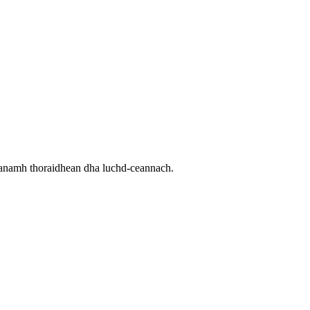
’dèanamh thoraidhean dha luchd-ceannach.