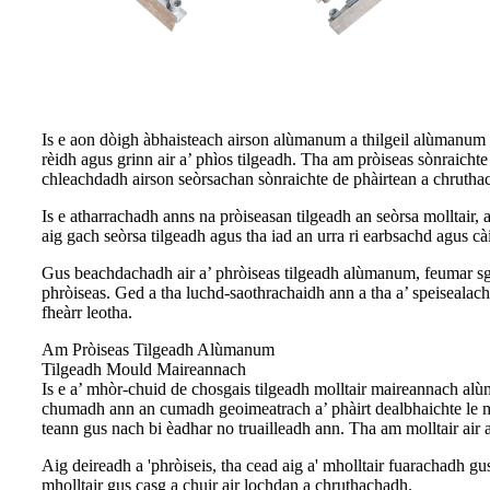
Is e aon dòigh àbhaisteach airson alùmanum a thilgeil alùmanum 
rèidh agus grinn air a’ phìos tilgeadh. Tha am pròiseas sònraich
chleachdadh airson seòrsachan sònraichte de phàirtean a chrutha
Is e atharrachadh anns na pròiseasan tilgeadh an seòrsa molltair
aig gach seòrsa tilgeadh agus tha iad an urra ri earbsachd agus cà
Gus beachdachadh air a’ phròiseas tilgeadh alùmanum, feumar sg
phròiseas. Ged a tha luchd-saothrachaidh ann a tha a’ speiseala
fheàrr leotha.
Am Pròiseas Tilgeadh Alùmanum
Tilgeadh Mould Maireannach
Is e a’ mhòr-chuid de chosgais tilgeadh molltair maireannach alùma
chumadh ann an cumadh geoimeatrach a’ phàirt dealbhaichte le mio
teann gus nach bi èadhar no truailleadh ann. Tha am molltair air
Aig deireadh a 'phròiseis, tha cead aig a' mholltair fuarachadh g
mholltair gus casg a chuir air lochdan a chruthachadh.