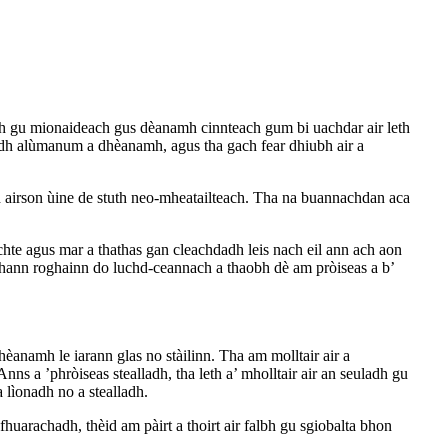
adh gu mionaideach gus dèanamh cinnteach gum bi uachdar air leth
eadh alùmanum a dhèanamh, agus tha gach fear dhiubh air a
mh airson ùine de stuth neo-mheatailteach. Tha na buannachdan aca
te agus mar a thathas gan cleachdadh leis nach eil ann ach aon
bhann roghainn do luchd-ceannach a thaobh dè am pròiseas a b’
amh le iarann ​​​​glas no stàilinn. Tha am molltair air a
s a ’phròiseas stealladh, tha leth a’ mholltair air an seuladh gu
 lìonadh no a stealladh.
fhuarachadh, thèid am pàirt a thoirt air falbh gu sgiobalta bhon