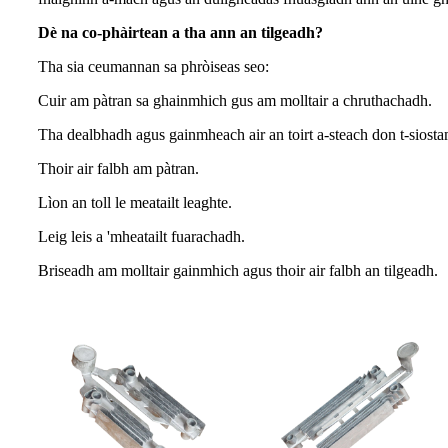
Dè na co-phàirtean a tha ann an tilgeadh?
Tha sia ceumannan sa phròiseas seo:
Cuir am pàtran sa ghainmhich gus am molltair a chruthachadh.
Tha dealbhadh agus gainmheach air an toirt a-steach don t-siosta
Thoir air falbh am pàtran.
Lìon an toll le meatailt leaghte.
Leig leis a 'mheatailt fuarachadh.
Briseadh am molltair gainmhich agus thoir air falbh an tilgeadh.