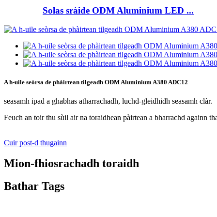
Solas sràide ODM Aluminium LED ...
A h-uile seòrsa de phàirtean tilgeadh ODM Aluminium A380 ADC12
seasamh ipad a ghabhas atharrachadh, luchd-gleidhidh seasamh clàr.
Feuch an toir thu sùil air na toraidhean pàirtean a bharrachd againn 
Cuir post-d thugainn
Mion-fhiosrachadh toraidh
Bathar Tags