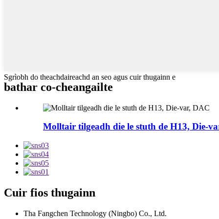
Sgrìobh do theachdaireachd an seo agus cuir thugainn e
bathar co-cheangailte
Molltair tilgeadh die le stuth de H13, Die-var
Cuir fios thugainn
Tha Fangchen Technology (Ningbo) Co., Ltd.