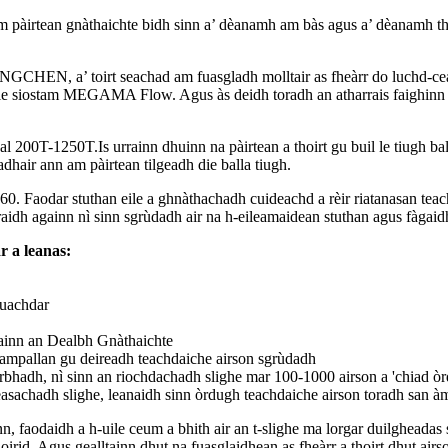
 nam pàirtean gnàthaichte bidh sinn a’ dèanamh am bàs agus a’ dèanamh t
NGCHEN, a’ toirt seachad am fuasgladh molltair as fheàrr do luchd-cean
s le siostam MEGAMA Flow. Agus às deidh toradh an atharrais faighinn 
al 200T-1250T.Is urrainn dhuinn na pàirtean a thoirt gu buil le tiugh ba
hair ann am pàirtean tilgeadh die balla tiugh.
 Faodar stuthan eile a ghnàthachadh cuideachd a rèir riatanasan teac
aidh againn nì sinn sgrùdadh air na h-eileamaidean stuthan agus fàgaidh 
 a leanas:
 uachdar
ainn an Dealbh Gnàthaichte
 sampallan gu deireadh teachdaiche airson sgrùdadh
rbhadh, nì sinn an riochdachadh slighe mar 100-1000 airson a 'chiad ò
achadh slighe, leanaidh sinn òrdugh teachdaiche airson toradh san àm
faodaidh a h-uile ceum a bhith air an t-slighe ma lorgar duilgheadas s
id. Agus gealltainn dhut na fuasglaidhean as fheàrr a thoirt dhut airso