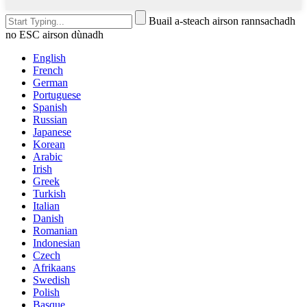
Buail a-steach airson rannsachadh
no ESC airson dùnadh
English
French
German
Portuguese
Spanish
Russian
Japanese
Korean
Arabic
Irish
Greek
Turkish
Italian
Danish
Romanian
Indonesian
Czech
Afrikaans
Swedish
Polish
Basque