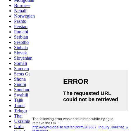
Mongolian
Burmese
Nepali
Norwegian
Pashto
Persian
Punjabi
Serbian
Sesotho
Sinhala
Slovak
Slovenian
Somali
Samoan
Scots Gaelic
Shona
Sindhi
Sundanese
Swahili
Tajik
Tamil
Telugu
Thai
Ukrainian
Urdu