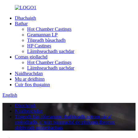
Dhachaigh
Bathar
Hot Chamber Castings
Geamannan LP
Tilgeadh bàsachadh
HP Castings
Làimhseachadh uachdar
Comas giollachd
Hot Chamber Castings
Làimhseachadh uachdar
Naidheachdan
Mu ar deidhinn
Cuir fios thugainn
English
Dhachaigh
Naidheachdan
Tilgeadh bàs alùmanum: draibheadh ​​​​aotrom càr a’
sprèadhadh, a’ toirt buannachd do phrìomh fheartan
slabhraidh gnìomhachais