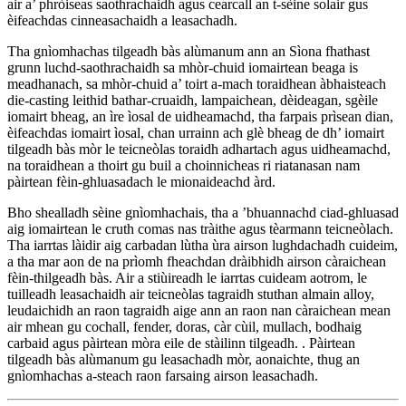
air a’ phròiseas saothrachaidh agus cearcall an t-sèine solair gus
èifeachdas cinneasachaidh a leasachadh.
Tha gnìomhachas tilgeadh bàs alùmanum ann an Sìona fhathast
grunn luchd-saothrachaidh sa mhòr-chuid iomairtean beaga is
meadhanach, sa mhòr-chuid a’ toirt a-mach toraidhean àbhaisteach
die-casting leithid bathar-cruaidh, lampaichean, dèideagan, sgèile
iomairt bheag, an ìre ìosal de uidheamachd, tha farpais prìsean dian,
èifeachdas iomairt ìosal, chan urrainn ach glè bheag de dh’ iomairt
tilgeadh bàs mòr le teicneòlas toraidh adhartach agus uidheamachd,
na toraidhean a thoirt gu buil a choinnicheas ri riatanasan nam
pàirtean fèin-ghluasadach le mionaideachd àrd.
Bho shealladh sèine gnìomhachais, tha a ’bhuannachd ciad-ghluasad
aig iomairtean le cruth comas nas tràithe agus tèarmann teicneòlach.
Tha iarrtas làidir aig carbadan lùtha ùra airson lughdachadh cuideim,
a tha mar aon de na prìomh fheachdan dràibhidh airson càraichean
fèin-thilgeadh bàs. Air a stiùireadh le iarrtas cuideam aotrom, le
tuilleadh leasachaidh air teicneòlas tagraidh stuthan almain alloy,
leudaichidh an raon tagraidh aige ann an raon nan càraichean mean
air mhean gu cochall, fender, doras, càr cùil, mullach, bodhaig
carbaid agus pàirtean mòra eile de stàilinn tilgeadh. . Pàirtean
tilgeadh bàs alùmanum gu leasachadh mòr, aonaichte, thug an
gnìomhachas a-steach raon farsaing airson leasachadh.