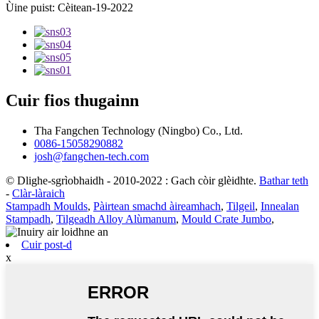
Ùine puist: Cèitean-19-2022
Cuir fios thugainn
Tha Fangchen Technology (Ningbo) Co., Ltd.
0086-15058290882
josh@fangchen-tech.com
© Dlighe-sgrìobhaidh - 2010-2022 : Gach còir glèidhte.
Bathar teth
-
Clàr-làraich
Stampadh Moulds
,
Pàirtean smachd àireamhach
,
Tilgeil
,
Innealan
Stampadh
,
Tilgeadh Alloy Alùmanum
,
Mould Crate Jumbo
,
Cuir post-d
x