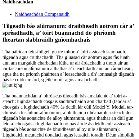
Naidheachdan
Naidheachdan Companaidh
Tilgeadh bàs alùmanum: draibheadh ​​​​aotrom càr a’
sprèadhadh, a’ toirt buannachd do phrìomh
fheartan slabhraidh gnìomhachais
Tha pàirtean fèin-thilgeil gu ìre mhòr a’ toirt a-steach stampadh,
tilgeadh agus cruthachadh. Tha gluasad càr aotrom agus fàs luath
ann am margaidh charbadan lùtha ùr air àrdachadh a thoirt air an
iarrtas airson alùmanum a thathas a’ cleachdadh ann an càraichean,
agus tha na prìomh phàirtean a’ leasachadh a dh’ ionnsaigh tilgeadh
bàs le cuideam àrd, sgèile mhòr agus amalachadh.
Tha buannachdan a’ phròiseas tilgeadh bàs amalaichte a’ toirt a-
steach: lughdachadh cosgais saothrachaidh aon charbad (faodar a’
chosgais a lughdachadh 40% às deidh làr cùil Model Y, Modail tar-
chinealach stàilinn-alùmanum, a bhith air a dhèanamh a-steach do
tilgeadh bàs aonaichte de alloy alùmanum, agus thathar an dùil gun
tèid a’ chosgais a lughdachadh no nas àirde às deidh cuir a-steach
tilgeadh bàs aonaichte de bhuidheann alloy uile-alùmanum);
Lùghdaich mearachd tionalach agus leasaich toradh; Dèan sìmplidh